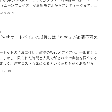
SE（ムーンフェイズ）が最新モデルからアンティークまで、見
感性を刺激する1本をセレクト。今回は、オメガのコレクシ
8-10 MON
中でも特異なスタイルが目を引く、アンティークのプロプロ
紹介しよう。
d
] 『webオートバイ』の成長には「dino」が必要不可欠
た
ーネットの普及に伴い、雑誌のWebメディア化が一般化しつ
。しかし、限られた時間と人員で紙とWebの業務を両立する
難しく、運営コストも気になるという意見も多くあるだろ
ボルバーが開発・提供するパブリッシングプラットフォーム
-17 FRI
no」なら、スピーディかつリーズナブルなWebメディア運営が
。ここでは、『webオートバイ』にてdinoを採用している株
モーターマガジン社に、これまでの苦労や努力、dinoの魅力
て話を聞いた。