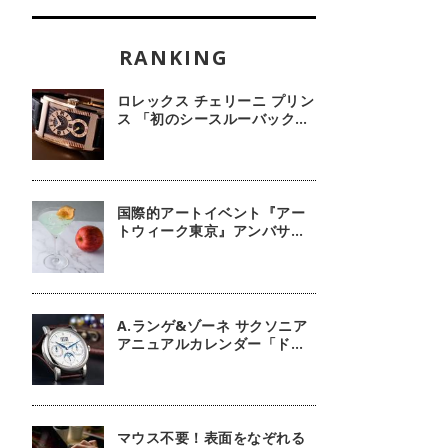
ロレックス チェリーニ プリン
ス 「初のシースルーバック・
100周年記念モデル」【今週
の逸本 Vol.239】
国際的アートイベント『アー
トウィーク東京』アンバサダ
ーに俳優 鈴木京香が就任／公
式アプリ 会期限定カクテル詳
細
A.ランゲ&ゾーネ サクソニア
アニュアルカレンダー「ドイ
ツ技術の結晶」【今週の逸本
Vol.63】
マウス不要！表面をなぞれる