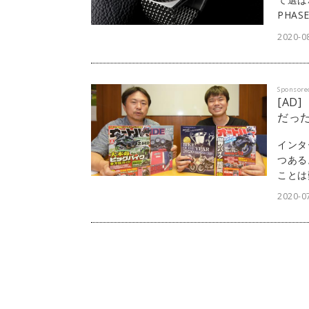
PHA
る者の
2020-0
ョンの
フをご
Sponsore
[AD
だっ
インタ
つある
ことは
う。リ
2020-07
「di
可能だ
式会社
につい