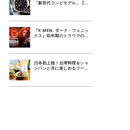
「新世代コンビモデル」【今
週の逸本 Vol.140】
『X-MEN: ダーク・フェニッ
クス』幼年期のトラウマの扱
いには注意しましょう
日本初上陸！台湾料理をシャ
ンパンと共に楽しめるフージ
ンツリー