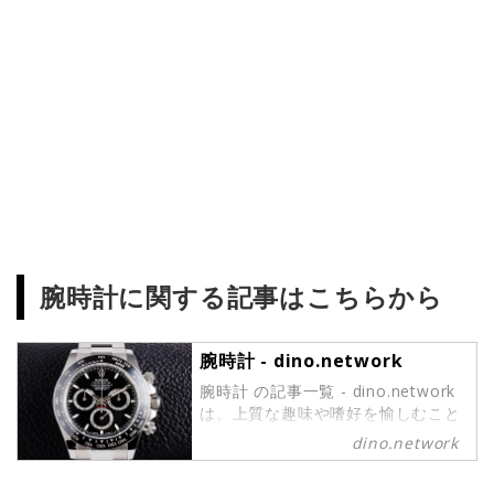
腕時計に関する記事はこちらから
腕時計 - dino.network
腕時計 の記事一覧 - dino.network
は、上質な趣味や嗜好を愉しむこと
ができるパワーピープルのために、
dino.network
2019年8月1日に創刊されたライフ
スタイルWebマガジンです。現代の