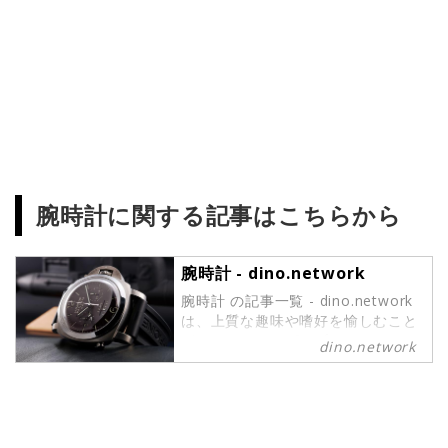
腕時計に関する記事はこちらから
腕時計 - dino.network
腕時計 の記事一覧 - dino.network
は、上質な趣味や嗜好を愉しむこと
ができるパワーピープルのために、
dino.network
2019年8月1日に創刊されたライフ
スタイルWebマガジンです。現代の
社会では、日々生まれる新しいテク
ノロジーやカルチャーによって価値
観が多様化しています。そんな多様