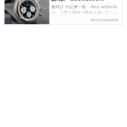
腕時計 の記事一覧 - dino.network
は、上質な趣味や嗜好を愉しむこと
ができるパワーピープルのために、
dino.network
2019年8月1日に創刊されたライフ
スタイルWebマガジンです。現代の
社会では、日々生まれる新しいテク
ノロジーやカルチャーによって価値
観が多様化しています。そんな多様
性に即したさまざまな情報や可能性
にキャッチアップし続けたいという
マインドを持つ皆さまのために、誕
生したWebマガジンがdino.network
です。