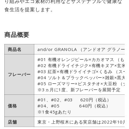
り組みやエコ素材の利用などサステナブルで健康な
食生活を提案します。
商品概要
商品名
and/or GRANOLA （アンドオア グラノー
#01 有機オレンジピール×カカオマス （
#02 有機ドライイチジク×有機キヌア×玄米
#03 紅茶×有機ドライイチゴ×くるみ （
フレーバー
#04 ソルト＆ブラックペッパー×雑穀×黒
#05 ローズマリー×ピスタチオ×大豆粉 
※3ヵ月に1度、新フレーバーを展開予定
#01、#02、#03 620円（税込）
価格
#04、#05 640円（税込）
※1食45gあたり
店舗
東京・上野桜木にある実店舗は2022年10