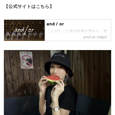
【公式サイトはこちら】
and / or
「人がもっと自分自身を労わり、他
人を想いやる、優しい世界が広がり
and-or.tokyo
ますように。」を理念に。 現代の多
様化するライフスタイルに合わせた
「味」「素材」「食べ方」「栄養バ
ランス」の観点によりデザイン、カ
スタマイズされたグラノーラを製造
販売しています。 東京・上野桜木の
緑とアートにあふれる土地からお届
けします。