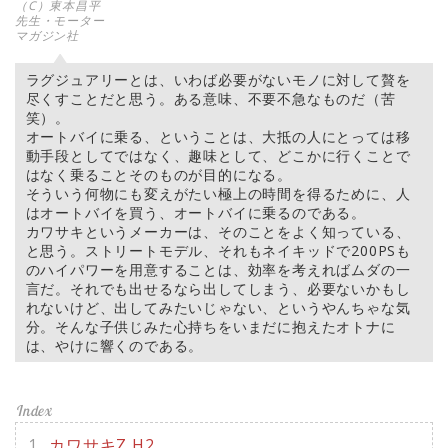
（C）東本昌平
先生・モーター
マガジン社
ラグジュアリーとは、いわば必要がないモノに対して贅を
尽くすことだと思う。ある意味、不要不急なものだ（苦
笑）。
オートバイに乗る、ということは、大抵の人にとっては移
動手段としてではなく、趣味として、どこかに行くことで
はなく乗ることそのものが目的になる。
そういう何物にも変えがたい極上の時間を得るために、人
はオートバイを買う、オートバイに乗るのである。
カワサキというメーカーは、そのことをよく知っている、
と思う。ストリートモデル、それもネイキッドで200PSも
のハイパワーを用意することは、効率を考えればムダの一
言だ。それでも出せるなら出してしまう、必要ないかもし
れないけど、出してみたいじゃない、というやんちゃな気
分。そんな子供じみた心持ちをいまだに抱えたオトナに
は、やけに響くのである。
カワサキZ H2