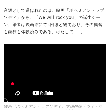
音源として選ばれたのは、映画「ボヘミアン・ラプ
ソディ」から、「We will rock you」の誕生シー
ン。筆者は映画館にて2回ほど観ており、その興奮
も熱狂も体験済みである。はたして……。
映画『ボヘミアン・ラプソディ』本編映像「ウィ・ウ