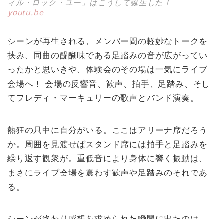
ィル・ロック・ユー」はこうして誕生した！
youtu.be
シーンが再生される。メンバー間の軽妙なトークを
挟み、同曲の醍醐味である足踏みの音が広がってい
ったかと思いきや、体験会のその場は一気にライブ
会場へ！ 会場の反響音、歓声、拍手、足踏み、そし
てフレディ・マーキュリーの歌声とバンド演奏。
熱狂の只中に自分がいる。ここはアリーナ席だろう
か。周囲を見渡せばスタンド席には拍手と足踏みを
繰り返す観衆が。重低音により身体に響く振動は、
まさにライブ会場を震わす歓声や足踏みのそれであ
る。
シーンが終わり感想を求められた瞬間に出たのは