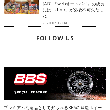
[AD] 『webオートバイ』の成長
日よりスタート。その活動はさまざ
には「dino」が必要不可欠だっ
まな形を経て現在も継続している。
た
2020-07-17 FRI
FOLLOW US
プレミアムな逸品として知られるBBSの鍛造ホイー