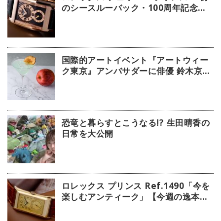
のシースルーバック・100周年記念モ
デル」【今週の逸本 Vol.239】
国際的アートイベント『アートウィー
ク東京』アンバサダーに俳優 鈴木京香
が就任／公式アプリ 会期限定カクテル
詳細
恐竜と暮らすとこうなる!? 生田晴香の
日常を大公開
ロレックス プリンス Ref.1490「今を
楽しむアンティーク」【今週の逸本
Vol.238】