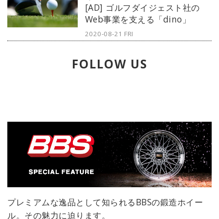
[AD] ゴルフダイジェスト社の
日よりスタート。その活動はさまざ
Web事業を支える「dino」
まな形を経て現在も継続している。
2020-08-21 FRI
FOLLOW US
プレミアムな逸品として知られるBBSの鍛造ホイー
ル。その魅力に迫ります。