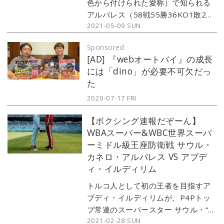
色から付けられた愛称）で知られる
アルバレス（58戦55勝36KO1敗2
2021-05-09 SUN
分）と、サンダース（30戦30勝
14KO 無敗）のスーパーミドル級3団
Sponsored
体統一戦。コロナ禍が沈静化の兆し
[AD] 『webオートバイ』の成長
を見せる米国テキサス州アーリント
には「dino」が必要不可欠だっ
ンのAT&Tスタジアムで7万人もの観
た
客を集めるリアル・ビッグイベント
として開催された。
2020-07-17 FRI
【ボクシング速報だぞーん】
WBAスーパー&WBC世界スーパ
ーミドル級王座防衛戦 サウル・
カネロ・アルバレス VS アブデ
ィ・イルディリム
トルコ人として初の王者を目指すア
ブディ・イルディリムが、P4Pトッ
プ常連のスーパースター サウル・“カ
2021-02-28 SUN
ネロ”・アルバレスに挑戦。試合は左