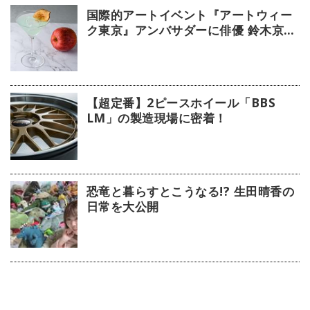
国際的アートイベント『アートウィー
ク東京』アンバサダーに俳優 鈴木京香
が就任／公式アプリ 会期限定カクテル
詳細
【超定番】2ピースホイール「BBS
LM」の製造現場に密着！
恐竜と暮らすとこうなる!? 生田晴香の
日常を大公開