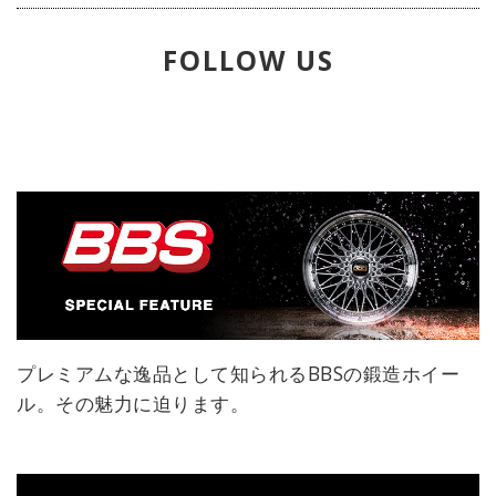
ボディフックと右アッパーを効果的
に使うカネロが、あまりにも順当な
FOLLOW US
TKO勝ちを収めた。
プレミアムな逸品として知られるBBSの鍛造ホイー
ル。その魅力に迫ります。