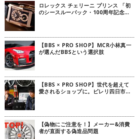
ロレックス チェリーニ プリンス 「初
のシースルーバック・100周年記念モ
デル」【今週の逸本 Vol.239】
【BBS × PRO SHOP】MCR小林真一
が選んだBBSという選択肢
【BBS × PRO SHOP】世代を超えて
愛されるショップに。ピレリ四日市タ
イヤに注目！
【偽物にご注意を！】メーカー&消費
者が直面する偽造品問題