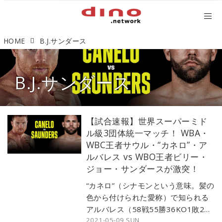
HOME
B.J.サンダース
B.J.サンダース
【試合速報】世界スーパーミド
ル級3団体統一マッチ！ WBA・
WBC王者サウル・“カネロ”・ア
ルバレス vs WBO王者ビリー・
ジョー・サンダースが激突！
“カネロ”（シナモンという意味。髪の
色から付けられた愛称）で知られる
アルバレス（58戦55勝36KO1敗2
2021-05-09 SUN
分）と、サンダース（30戦30勝