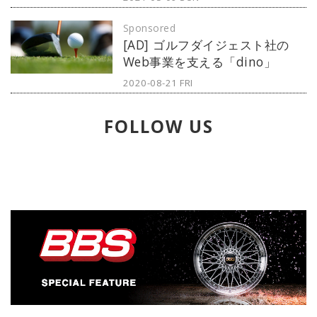
14KO 無敗）のスーパーミドル級3団
Sponsored
体統一戦。コロナ禍が沈静化の兆し
[AD] ゴルフダイジェスト社の
を見せる米国テキサス州アーリント
Web事業を支える「dino」
ンのAT&Tスタジアムで7万人もの観
客を集めるリアル・ビッグイベント
2020-08-21 FRI
として開催された。
FOLLOW US