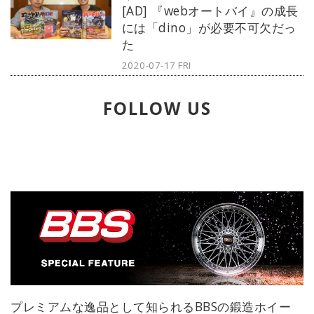
[AD] 『webオートバイ』の成長
の感性を刺激する1本をセレクト。今
には「dino」が必要不可欠だっ
回はオメガのアンティークウォッチ
た
から、『シーマスター サッカータイ
マー』をご紹介しよう。
2020-07-17 FRI
FOLLOW US
プレミアムな逸品として知られるBBSの鍛造ホイー