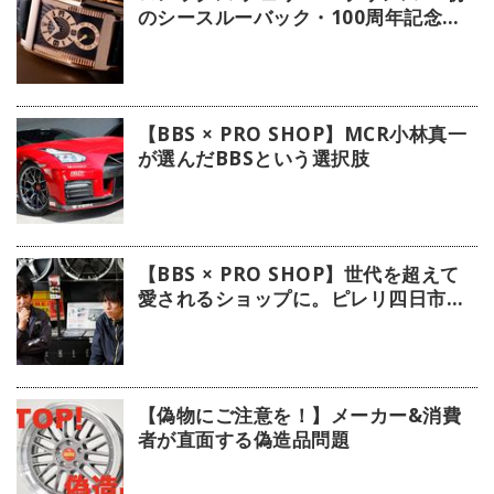
のシースルーバック・100周年記念モ
デル」【今週の逸本 Vol.239】
【BBS × PRO SHOP】MCR小林真一
が選んだBBSという選択肢
【BBS × PRO SHOP】世代を超えて
愛されるショップに。ピレリ四日市タ
イヤに注目！
【偽物にご注意を！】メーカー&消費
者が直面する偽造品問題