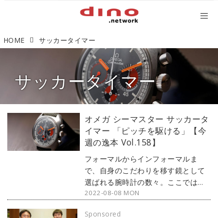
HOME
サッカータイマー
サッカータイマー
オメガ シーマスター サッカータ
イマー 「ピッチを駆ける」【今
週の逸本 Vol.158】
フォーマルからインフォーマルま
で、自身のこだわりを移す鏡として
選ばれる腕時計の数々。ここではブ
2022-08-08 MON
ランド腕時計専門店・MOON
PHASE（ムーンフェイズ）が最新モ
Sponsored
デルからアンティークまで、見る者