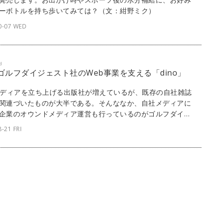
ーボトルを持ち歩いてみては？（文：紺野ミク）
0-07 WED
d
] ゴルフダイジェスト社のWeb事業を支える「dino」
メディアを立ち上げる出版社が増えているが、既存の自社雑誌
関連づいたものが大半である。そんななか、自社メディアに
企業のオウンドメディア運営も行っているのがゴルフダイジ
社だ。そんな同社のメディア事業の多くにリボルバーの
-21 FRI
no」が採用されている。ここからは、同社が運営する3つの
メディアの背景と展望について話を聞いた。