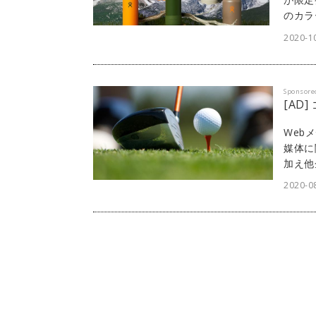
のカラ
2020-1
Sponsore
[AD
Web
媒体に
加え他
ェスト
2020-08
「di
Web