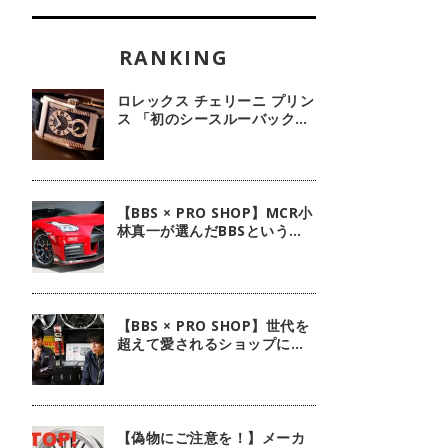
ロレックス チェリーニ プリン
ス 「初のシースルーバック・
100周年記念モデル」【今週
の逸本 Vol.239】
【BBS × PRO SHOP】MCR小
林真一が選んだBBSという選
択肢
【BBS × PRO SHOP】世代を
超えて愛されるショップに。
ピレリ四日市タイヤに注目！
【偽物にご注意を！】メーカ