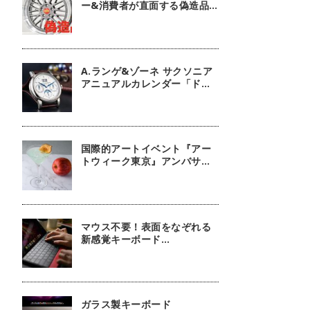
ー&消費者が直面する偽造品
問題
A.ランゲ&ゾーネ サクソニア
アニュアルカレンダー「ドイ
ツ技術の結晶」【今週の逸本
Vol.63】
国際的アートイベント『アー
トウィーク東京』アンバサダ
ーに俳優 鈴木京香が就任／公
式アプリ 会期限定カクテル詳
細
マウス不要！表面をなぞれる
新感覚キーボード
『mokibo』
ガラス製キーボード