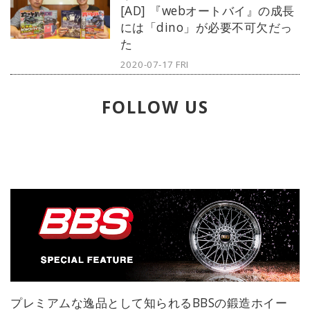
[AD] 『webオートバイ』の成長
の感性を刺激する1本をセレクト。今
には「dino」が必要不可欠だっ
回はフランク ミュラーから、ヴァン
た
ガード レーシングをご紹介しよう。
2020-07-17 FRI
FOLLOW US
プレミアムな逸品として知られるBBSの鍛造ホイー