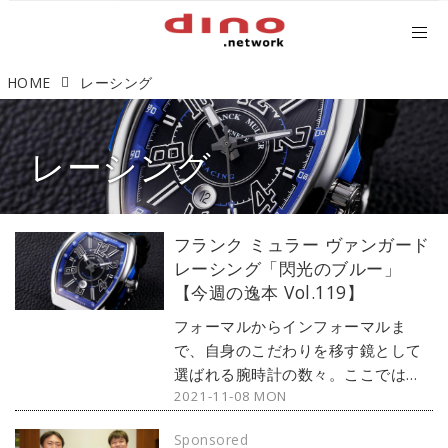
HOME
レーシング
レーシング
フランク ミュラー ヴァンガード
レーシング「閃光のブルー」
【今週の逸本 Vol.119】
フォーマルからインフォーマルま
で、自身のこだわりを移す鏡として
選ばれる腕時計の数々。ここではブ
2021-11-08 MON
ランド腕時計専門店・MOON
PHASE（ムーンフェイズ）が最新モ
Sponsored
デルからアンティークまで、見る者