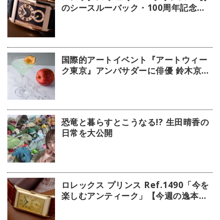
のシースルーバック・100周年記念モ
デル」【今週の逸本 Vol.239】
国際的アートイベント『アートウィー
ク東京』アンバサダーに俳優 鈴木京香
が就任／公式アプリ 会期限定カクテル
詳細
恐竜と暮らすとこうなる!? 生田晴香の
日常を大公開
ロレックス プリンス Ref.1490「今を
楽しむアンティーク」【今週の逸本
Vol.238】