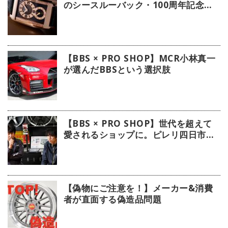
のシースルーバック・100周年記念モ
デル」【今週の逸本 Vol.239】
【BBS × PRO SHOP】MCR小林真一
が選んだBBSという選択肢
【BBS × PRO SHOP】世代を超えて
愛されるショップに。ピレリ四日市タ
イヤに注目！
【偽物にご注意を！】メーカー&消費
者が直面する偽造品問題