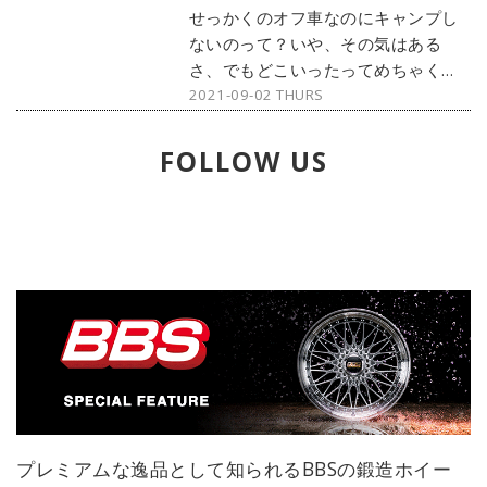
ジン社 / デジタル編集：楠雅彦＠
せっかくのオフ車なのにキャンプし
dino.network編集部
ないのって？いや、その気はある
さ、でもどこいったってめちゃくち
2021-09-02 THURS
ゃ混んでるだろ？え、オレの
CRF250L向きのいい穴場があるっ
て？？オートバイ2021年10月号（第
FOLLOW US
87巻 第14号）「Let's Get It On」
（東本昌平先生作）より©東本昌平
先生・モーターマガジン社 / デジタ
ル編集：楠雅彦＠dino.network編集
部
プレミアムな逸品として知られるBBSの鍛造ホイー