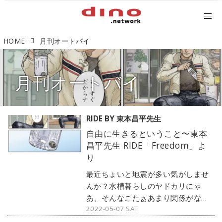
HOME
月刊オートバイ
月刊オートバイ
RIDE BY 東本昌平先生
自由に生きるということ〜東本
昌平先生 RIDE「Freedom」よ
り
最近ちょいと地震が多い気がしませ
んか？水槽暮らしのヤドカリにゃ
あ、そんなこたぁあまり関係がない
2022-05-07 SAT
けれど。オートバイ2022年6月号
（第88巻 第6号）「Freedom」（東