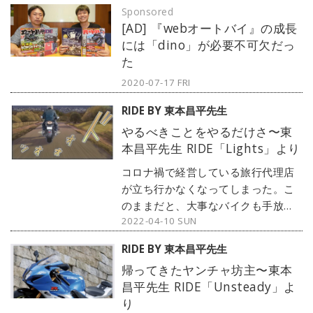
Sponsored
本昌平先生作）より©東本昌平先
[AD] 『webオートバイ』の成長
生・モーターマガジン社 / デジタル
には「dino」が必要不可欠だっ
編集：楠雅彦＠dino.network編集部
た
2020-07-17 FRI
RIDE BY 東本昌平先生
やるべきことをやるだけさ〜東
本昌平先生 RIDE「Lights」より
コロナ禍で経営している旅行代理店
が立ち行かなくなってしまった。こ
のままだと、大事なバイクも手放さ
2022-04-10 SUN
ないとならない。さあどうしたらい
いんだ？思ってもみなかった状況に
RIDE BY 東本昌平先生
苦しみ悩む男の決断とは？オートバ
帰ってきたヤンチャ坊主〜東本
イ2022年5月号（第88巻 第5号）
昌平先生 RIDE「Unsteady」よ
「Lights」（東本昌平先生作）より
り
©東本昌平先生・モーターマガジン