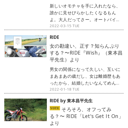
社 / デジタル編集：楠雅彦＠
新しいオモチャを手に入れたなら、
dino.network編集部
誰かに見せびらかしたくなるもん
よ。大人だってさー。オートバイ
2022-03-15 TUE
2022年4月号（第88巻 第4号）
「Unsteady」（東本昌平先生作）よ
RIDE
り©東本昌平先生・モーターマガジ
女の勘違い、正す？知らんぷり
ン社 / デジタル編集：楠雅彦＠
する？〜RIDE『Wish』（東本昌
dino.network編集部
平先生）より
男女の関係になって久しい、互いに
まあまあの歳だし、女は離婚歴もあ
ったから、結婚したいなんてめんど
2022-01-18 TUE
くさいことも言わなかった。そんな
彼女が急にバイクに乗りたいとい
RIDE by 東本昌平先生
う。それも旧車に・・・。オートバ
そろそろ、オフってみ
イ2022年2月号別冊付録（第88巻第
る？〜 RIDE「Let's Get It On」
2号）「Wish」（東本昌平先生作）
より
より©東本昌平先生・モーターマガ