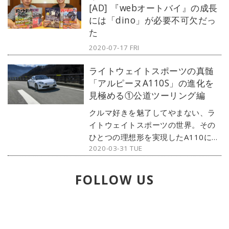
[AD] 『webオートバイ』の成長
ンにレポートする。◎文：加藤英昭
には「dino」が必要不可欠だっ
（Motor Magazine）／写真：伊藤
た
嘉啓
2020-07-17 FRI
ライトウェイトスポーツの真髄
「アルピーヌA110S」の進化を
見極める①公道ツーリング編
クルマ好きを魅了してやまない、ラ
イトウェイトスポーツの世界。その
ひとつの理想形を実現したA110に、
2020-03-31 TUE
新たな高み「S」が見えてきた。さら
に引き上げられた「限界」の先にあ
る喜びを、まずはストリートで試
FOLLOW US
す。◎文：石川芳雄／写真：永元秀
和（Motor Magaine）