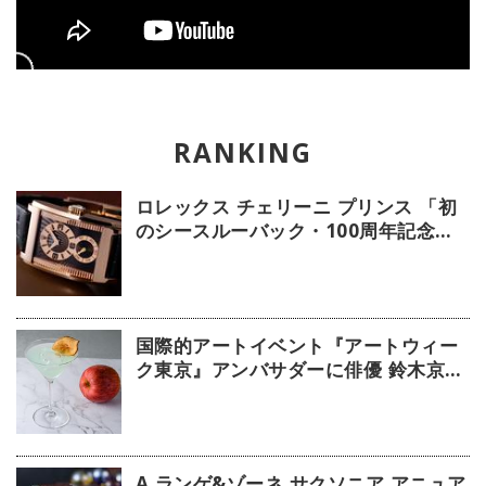
ロレックス チェリーニ プリンス 「初
のシースルーバック・100周年記念モ
デル」【今週の逸本 Vol.239】
国際的アートイベント『アートウィー
ク東京』アンバサダーに俳優 鈴木京香
が就任／公式アプリ 会期限定カクテル
詳細
A.ランゲ&ゾーネ サクソニア アニュア