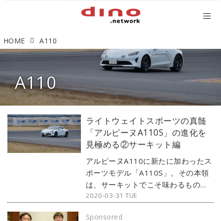
HOME
A110
A110
ライトウェイトスポーツの真髄
「アルピーヌA110S」の進化を
見極める②サーキット編
アルピーヌA110に新たに加わったス
ポーツモデル「A110S」。その本領
は、サーキットでこそ味わるものか
2020-03-31 TUE
もしれない。筑波2000を舞台に、ベ
ースモデルのA110との比較試乗。限
Sponsored
界領域での両車の挙動の違いをメイ