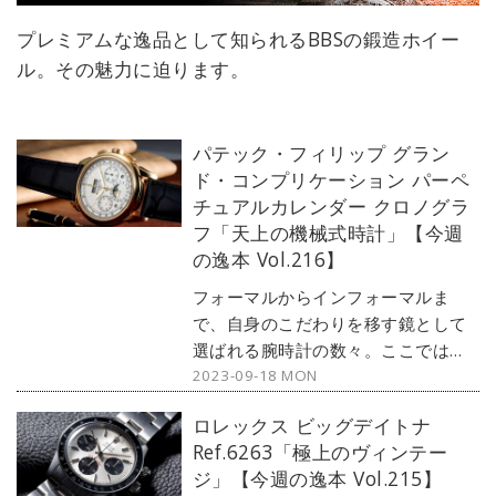
プレミアムな逸品として知られるBBSの鍛造ホイー
ル。その魅力に迫ります。
パテック・フィリップ グラン
ド・コンプリケーション パーペ
チュアルカレンダー クロノグラ
フ「天上の機械式時計」【今週
の逸本 Vol.216】
フォーマルからインフォーマルま
で、自身のこだわりを移す鏡として
選ばれる腕時計の数々。ここではブ
2023-09-18 MON
ランド腕時計専門店・MOON
PHASE（ムーンフェイズ）が最新モ
ロレックス ビッグデイトナ
デルからアンティークまで、見る者
Ref.6263「極上のヴィンテー
の感性を刺激する1本をセレクト。今
ジ」【今週の逸本 Vol.215】
回は、雲上ブランド「パテック・フ