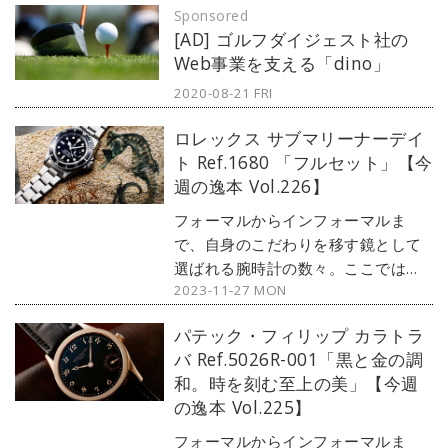
Sponsored
デルからアンティークまで、見る者
[AD] ゴルフダイジェスト社の
の感性を刺激する1本をセレクト。今
Web事業を支える「dino」
回は、バンフォードのカスタムウォ
ッチ『ロレックス デイトナ
2020-08-21 FRI
Ref.116520』をご紹介しよう。
ロレックス サブマリーナーデイ
ト Ref.1680 「フルセット」【今
週の逸本 Vol.226】
フォーマルからインフォーマルま
で、自身のこだわりを移す鏡として
選ばれる腕時計の数々。ここではブ
2023-11-27 MON
ランド腕時計専門店・MOON
PHASE（ムーンフェイズ）が最新モ
パテック・フィリップ カラトラ
デルからアンティークまで、見る者
バ Ref.5026R-001「黒と金の調
の感性を刺激する1本をセレクト。今
和。時を刻む至上の美」【今週
回は、ロレックスのダイバーズウォ
の逸本 Vol.225】
ッチ・サブマリーナーから、1978年
に登場した『ロレックス サブマリー
フォーマルからインフォーマルま