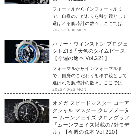
フォーマルからインフォーマルま
で、自身のこだわりを移す鏡として
選ばれる腕時計の数々。ここではブ
2023-10-30 MON
ランド腕時計専門店・MOON
PHASE（ムーンフェイズ）が最新モ
ハリー・ウィンストン プロジェ
デルからアンティークまで、見る者
クトZ13「天色のタイムピース」
の感性を刺激する1本をセレクト。今
【今週の逸本 Vol.221】
回は人気沸騰中のチューダーから、
フラッグシップモデルの『ブラック
フォーマルからインフォーマルま
ベイ 54』をご紹介しよう。
で、自身のこだわりを移す鏡として
選ばれる腕時計の数々。ここではブ
2023-10-23 MON
ランド腕時計専門店・MOON
PHASE（ムーンフェイズ）が最新モ
オメガ スピードマスター コーア
デルからアンティークまで、見る者
クシャル マスター クロノメータ
の感性を刺激する1本をセレクト。今
ー ムーンフェイズ クロノグラフ
回は、ハリー・ウィンストンの人気
「ムーンフェイズ搭載の7針モデ
シリーズから、『プロジェクト
ル」【今週の逸本 Vol.220】
Z13』をご紹介しよう。