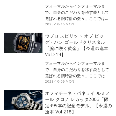
フォーマルからインフォーマルま
で、自身のこだわりを移す鏡として
選ばれる腕時計の数々。ここではブ
2023-10-16 MON
ランド腕時計専門店・MOON
PHASE（ムーンフェイズ）が最新モ
ウブロ スピリット オブ ビッ
デルからアンティークまで、見る者
グ・バン ゴールドクリスタル
の感性を刺激する1本をセレクト。今
「腕に咲く黄金」【今週の逸本
回はオメガ時計の代名詞・スピード
Vol.219】
マスターから、ハイスペックな1本を
ご紹介しよう。
フォーマルからインフォーマルま
で、自身のこだわりを移す鏡として
選ばれる腕時計の数々。ここではブ
2023-10-09 MON
ランド腕時計専門店・MOON
PHASE（ムーンフェイズ）が最新モ
オフィチーネ・パネライ ルミノ
デルからアンティークまで、見る者
ール クロノ レガッタ2003「限
の感性を刺激する1本をセレクト。今
定399本の記念モデル」【今週の
回は、ウブロの人気モデル「ビッ
逸本 Vol.218】
グ・バン」コレクションから、黄金