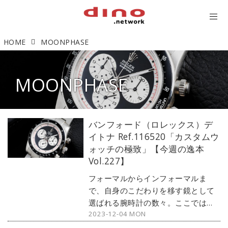
HOME
MOONPHASE
MOONPHASE
バンフォード（ロレックス）デ
イトナ Ref.116520「カスタムウ
ォッチの極致」【今週の逸本
Vol.227】
フォーマルからインフォーマルま
で、自身のこだわりを移す鏡として
選ばれる腕時計の数々。ここではブ
2023-12-04 MON
ランド腕時計専門店・MOON
PHASE（ムーンフェイズ）が最新モ