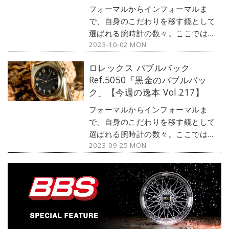
花咲くタイムピース『スピリット オ
フォーマルからインフォーマルま
ブ ビッグ・バン ゴールドクリスタ
で、自身のこだわりを移す鏡として
ル』をご紹介しよう。
選ばれる腕時計の数々。ここではブ
2023-10-02 MON
ランド腕時計専門店・MOON
PHASE（ムーンフェイズ）が最新モ
ロレックス バブルバック
デルからアンティークまで、見る者
Ref.5050「黒金のバブルバッ
の感性を刺激する1本をセレクト。今
ク」【今週の逸本 Vol.217】
回はパネライが毎年特別に製造して
いる「スペシャルエディション」か
フォーマルからインフォーマルま
ら、ヨットレースとのコラボモデル
で、自身のこだわりを移す鏡として
『ルミノール クロノ レガッタ
選ばれる腕時計の数々。ここではブ
2003』をご紹介しよう。
2023-09-25 MON
ランド腕時計専門店・MOON
PHASE（ムーンフェイズ）が最新モ
デルからアンティークまで、見る者
の感性を刺激する1本をセレクト。今
回は、アンティークロレックスから
ブラックミラーダイヤルのバブルバ
ックをご紹介しよう。