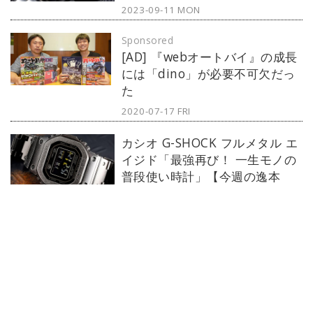
ィリップ」から『グランド・コンプ
2023-09-11 MON
リケーション パーペチュアルカレン
Sponsored
ダー クロノグラフ』をご紹介しよ
[AD] 『webオートバイ』の成長
う。
には「dino」が必要不可欠だっ
た
2020-07-17 FRI
カシオ G-SHOCK フルメタル エ
イジド「最強再び！ 一生モノの
普段使い時計」【今週の逸本
Vol.214】
2023-09-04 MON
フランク ミュラー ギャレ メン
ズ ダイヤモンド「腕元に自然の
美を」【今週の逸本 Vol.213】
2023-08-28 MON