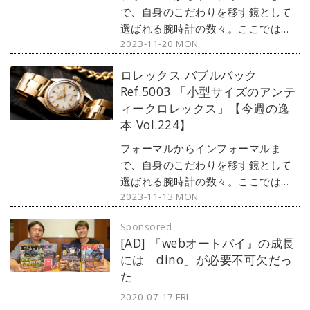
ナーデイト Ref.1680 』をご紹介し
で、自身のこだわりを移す鏡として
よう。
選ばれる腕時計の数々。ここではブ
2023-11-20 MON
ランド腕時計専門店・MOON
PHASE（ムーンフェイズ）が最新モ
ロレックス バブルバック
デルからアンティークまで、見る者
Ref.5003 「小型サイズのアンテ
の感性を刺激する1本をセレクト。今
ィークロレックス」【今週の逸
回は、パテック・フィリップのカラ
本 Vol.224】
トラバコレクションから、ダイヤル
が特徴的な『カラトラバ Ref.5026』
フォーマルからインフォーマルま
をご紹介しよう。
で、自身のこだわりを移す鏡として
選ばれる腕時計の数々。ここではブ
2023-11-13 MON
ランド腕時計専門店・MOON
PHASE（ムーンフェイズ）が最新モ
Sponsored
デルからアンティークまで、見る者
[AD] 『webオートバイ』の成長
の感性を刺激する1本をセレクト。今
には「dino」が必要不可欠だっ
回は、アンティークロレックスの
た
「バブルバック」から『Ref.5003』
をご紹介しよう。
2020-07-17 FRI