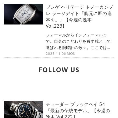
ブレゲ ヘリテージ トノーカンブ
レ ラージデイト「腕元に匠の逸
本を。」【今週の逸本
Vol.223】
フォーマルからインフォーマルま
で、自身のこだわりを移す鏡として
選ばれる腕時計の数々。ここではブ
2023-11-06 MON
ランド腕時計専門店・MOON
PHASE（ムーンフェイズ）が最新モ
デルからアンティークまで、見る者
FOLLOW US
の感性を刺激する1本をセレクト。今
回はブレゲから、トノータイプの
『ヘリテージ トノーカンブレ ラージ
デイト』をご紹介しょう。
チューダー ブラックベイ 54
「最新の伝統モデル」【今週の
逸本 Vol.222】