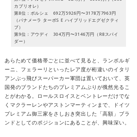
カブリオレ）
第8位：ポルシェ 692万5926円〜3178万7963円
（パナメーラ ターボS E ハイブリッドエグゼクティ
ブ）
第9位：アウディ 304万円〜3146万円（R8スパイ
ダー）
あらためて価格帯ごとに並べて見ると、ランボルギ
ーニ、フェラーリといったレア度が桁違いのイタリ
アンぶっ飛びスーパーカー軍団は置いておいて、英
国発のブランドたちのプレミアムぶりが俄然光るこ
とがわかる。ロールスロイスとベントレーだけでな
くマクラーレンやアストンマーティンまで、ドイツ
プレミアム御三家をさしおき突出した「高額」ブラ
ンドとしてのポジションにあることが、興味深い。