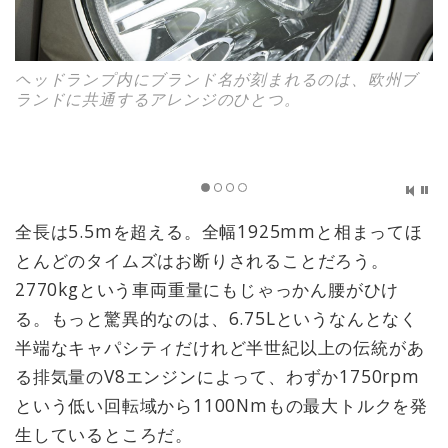
ヘッドランプ内にブランド名が刻まれるのは、欧州ブ
ランドに共通するアレンジのひとつ。
全長は5.5mを超える。全幅1925mmと相まってほ
とんどのタイムズはお断りされることだろう。
2770kgという車両重量にもじゃっかん腰がひけ
る。もっと驚異的なのは、6.75Lというなんとなく
半端なキャパシティだけれど半世紀以上の伝統があ
る排気量のV8エンジンによって、わずか1750rpm
という低い回転域から1100Nmもの最大トルクを発
生しているところだ。