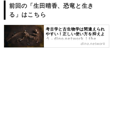
前回の「生田晴香、恐竜と生き
る」はこちら
考古学と古生物学は間違えられ
やすい！正しい使い方を抑えよ
う - dino.network | the
premium web magazine
dino.network
for the Power People by
Revolver,Inc.
こんにちは、恐竜おねえさんこと生
田晴香です。今回は、よく間違えら
れる恐竜の学問ジャンルについてご
紹介します。恐竜などの化石は、考
古学？古代生物学？それとも古生物
学？恐竜について学びを深めたい方
はもちろん、古墳や遺跡などの勉強
をしたい方もぜひ参考にしてみてく
ださいね。