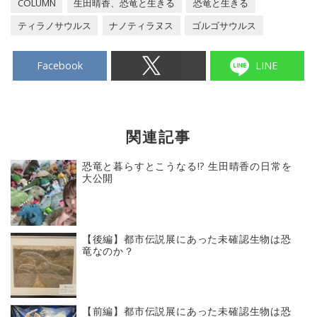
COLUMN
生田晴香、恐竜と生きる
恐竜と生きる
ティラノサウルス
ナノティラヌス
ゴルゴサウルス
Facebook
LINE
関連記事
恐竜と暮らすとこうなる!? 生田晴香の日常を
大公開
【後編】都市伝説展にあった未確認生物は恐
竜なのか？
【前編】都市伝説展にあった未確認生物は恐