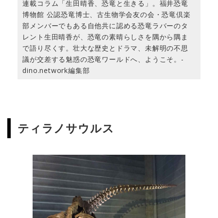
連載コラム「生田晴香、恐竜と生きる」。福井恐竜
博物館 公認恐竜博士、古生物学会友の会・恐竜倶楽
部メンバーでもある自他共に認める恐竜ラバーのタ
レント生田晴香が、恐竜の素晴らしさを隅から隅ま
で語り尽くす。壮大な歴史とドラマ、未解明の不思
議が交差する魅惑の恐竜ワールドへ、ようこそ。-
dino.network編集部
ティラノサウルス