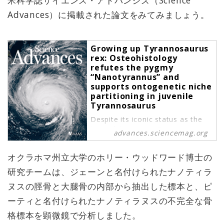
Advances）に掲載された論文をみてみましょう。
Growing up Tyrannosaurus
rex: Osteohistology
refutes the pygmy
“Nanotyrannus” and
supports ontogenetic niche
partitioning in juvenile
Tyrannosaurus
Despite its iconic status as the
king of dinosaurs, Tyrannosaurus
advances.sciencemag.org
rex biology is incompletely
understood. Here, we examine
オクラホマ州立大学のホリー・ウッドワード博士の
femur and tibia bone
microstructure from two half-
研究チームは、ジェーンと名付けられたナノティラ
grown T. rex specimens,
ヌスの脛骨と大腿骨の内部から抽出した標本と、ピ
permitting the assessments of
ーティと名付けられたナノティラヌスの不完全な骨
age, growth rate, an...
格標本を顕微鏡で分析しました。