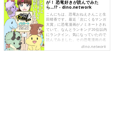
が！ 恐竜好きが読んでみた
ら…!? - dino.network
こんにちは、恐竜おねえさんこと生
田晴香です。最近「次にくるマンガ
大賞」に恐竜漫画がノミネートされ
ていて、なんとランキング20位以内
にランクイン。気になっていたので
読んでみました。その恐竜漫画の名
は『ディノサン』。一体どんな漫画
dino.network
なのか⁉︎ ご紹介します。