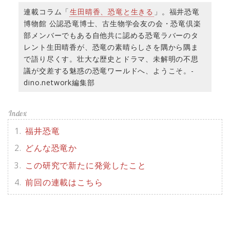
連載コラム「
生田晴香、恐竜と生きる
」。福井恐竜
博物館 公認恐竜博士、古生物学会友の会・恐竜倶楽
部メンバーでもある自他共に認める恐竜ラバーのタ
レント生田晴香が、恐竜の素晴らしさを隅から隅ま
で語り尽くす。壮大な歴史とドラマ、未解明の不思
議が交差する魅惑の恐竜ワールドへ、ようこそ。-
dino.network編集部
福井恐竜
どんな恐竜か
この研究で新たに発覚したこと
前回の連載はこちら