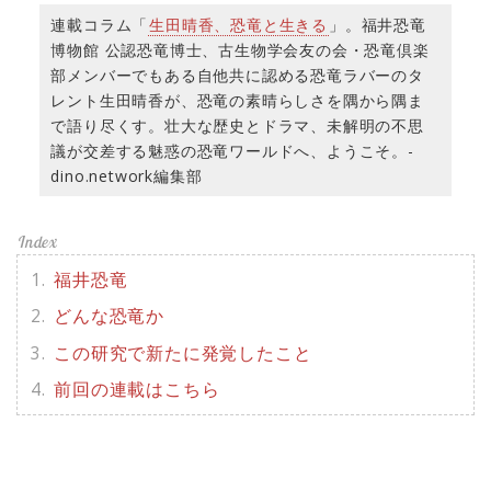
連載コラム「
生田晴香、恐竜と生きる
」。福井恐竜
博物館 公認恐竜博士、古生物学会友の会・恐竜倶楽
部メンバーでもある自他共に認める恐竜ラバーのタ
レント生田晴香が、恐竜の素晴らしさを隅から隅ま
で語り尽くす。壮大な歴史とドラマ、未解明の不思
議が交差する魅惑の恐竜ワールドへ、ようこそ。-
dino.network編集部
福井恐竜
どんな恐竜か
この研究で新たに発覚したこと
前回の連載はこちら