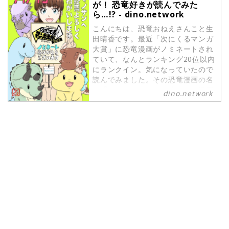
が！ 恐竜好きが読んでみた
ら…!? - dino.network
こんにちは、恐竜おねえさんこと生
田晴香です。最近「次にくるマンガ
大賞」に恐竜漫画がノミネートされ
ていて、なんとランキング20位以内
にランクイン。気になっていたので
読んでみました。その恐竜漫画の名
は『ディノサン』。一体どんな漫画
dino.network
なのか⁉︎ ご紹介します。