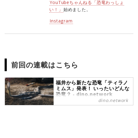
YouTubeちゃんねる「恐竜わっしょ
い！」
始めました。
Instagram
前回の連載はこちら
福井から新たな恐竜「ティラノ
ミムス」発表！ いったいどんな
恐竜？ - dino.network
dino.network
こんにちは、恐竜おねえさんこと生
田晴香です。ビッグニュースです！
日本で新たに新属新種の恐竜が発表
されました。その名も「ティラノミ
ムス・フクイエンシス」。その恐竜
は一体どんな恐竜なのか、見た目は