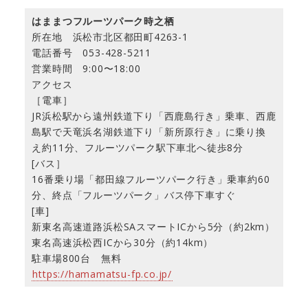
はままつフルーツパーク時之栖
所在地 浜松市北区都田町4263-1
電話番号 053-428-5211
営業時間 9:00〜18:00
アクセス
［電車］
JR浜松駅から遠州鉄道下り「西鹿島行き」乗車、西鹿
島駅で天竜浜名湖鉄道下り「新所原行き」に乗り換
え約11分、フルーツパーク駅下車北へ徒歩8分
[バス］
16番乗り場「都田線フルーツパーク行き」乗車約60
分、終点「フルーツパーク」バス停下車すぐ
[車]
新東名高速道路浜松SAスマートICから5分（約2km）
東名高速浜松西ICから30分（約14km）
駐車場800台 無料
https://hamamatsu-fp.co.jp/