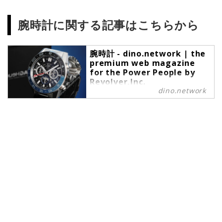
腕時計に関する記事はこちらから
腕時計 - dino.network | the
premium web magazine
for the Power People by
Revolver,Inc.
dino.network
腕時計 の記事一覧 - dino.network
は、上質な趣味や嗜好を愉しむこと
ができるパワーピープルのために、
2019年8月1日に創刊されたライフ
スタイルWebマガジンです。現代の
社会では、日々生まれる新しいテク
ノロジーやカルチャーによって価値
観が多様化しています。そんな多様
性に即したさまざまな情報や可能性
にキャッチアップし続けたいという
マインドを持つ皆さまのために、誕
生したWebマガジンがdino.network
です。