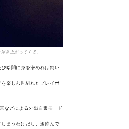
は浮き上がってくる。
たび暗闇に身を潜めれば鈍い
びを楽しむ世馴れたプレイボ
態宣言などによる外出自粛モード
てしまうわけだし、酒飲んで