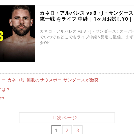
カネロ・アルバレス vs B・J・サンダース
統一戦 をライブ 中継 | 1ヶ月お試し¥0 | D
カネロ・アルバレス vs B・J・サンダース : スー
でいつでもどこでもライブ中継&見逃し配信。まず
会OK
ー カネロ対 無敗のサウスポー サンダースが激突
方は？
??
次ページ
1
2
3