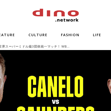
EATURE
CULTURE
FASHION
LIFE
【試合速報】世界スーパーミドル級3団体統一マッチ！ WBA・WBC王者サウル・“カネロ”・アルバレス vs WBO王者ビリー・ジョー・サンダースが激突！