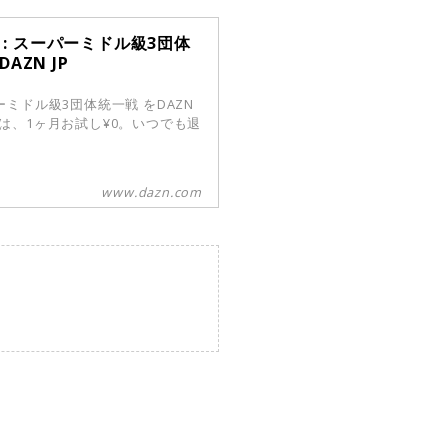
 : スーパーミドル級3団体
AZN JP
パーミドル級3団体統一戦 をDAZN
は、1ヶ月お試し¥0。いつでも退
www.dazn.com