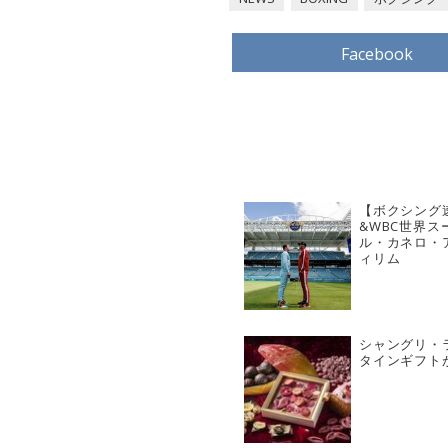
Facebook
【ボクシング
&WBC世界ス
ル・カネロ・ア
ィリム
シャングリ・
タインギフト