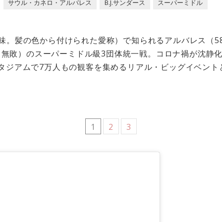
サウル・カネロ・アルバレス
B.J.サンダース
スーパーミドル
味。髪の色から付けられた愛称）で知られるアルバレス（58戦
KO 無敗）のスーパーミドル級3団体統一戦。コロナ禍が沈
スタジアムで7万人もの観客を集めるリアル・ビッグイベント
1
2
3