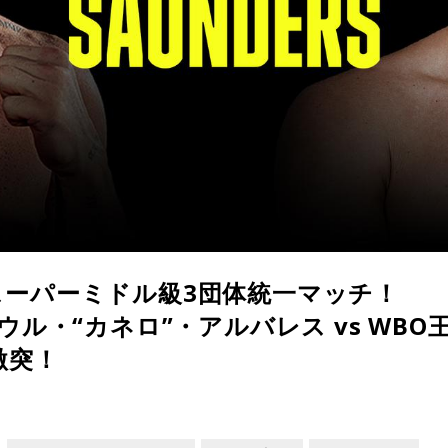
スーパーミドル級3団体統一マッチ！
ウル・“カネロ”・アルバレス vs WB
激突！