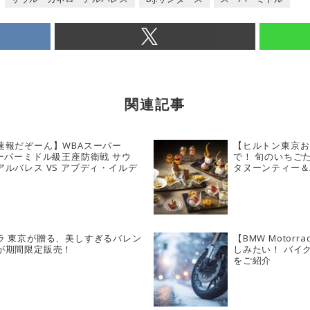
関連記事
速報だぞーん】WBAスーパー
【ヒルトン東京お
ーパーミドル級王座防衛戦 サウ
で！ 旬のいちご
ルバレス VS アブディ・イルデ
タヌーンティー＆
ラ 東京が贈る、美しすぎるバレン
【BMW Moto
が期間限定販売！
しみたい！ バイ
をご紹介