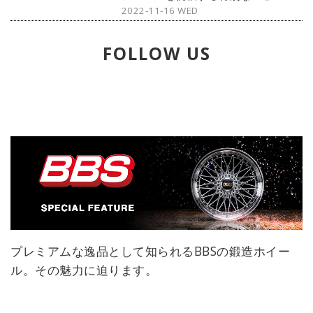
2022-11-16 WED
トル クリスマス エディション〉が登
場。その詳細をご紹介しよう。
FOLLOW US
プレミアムな逸品として知られるBBSの鍛造ホイー
ル。その魅力に迫ります。