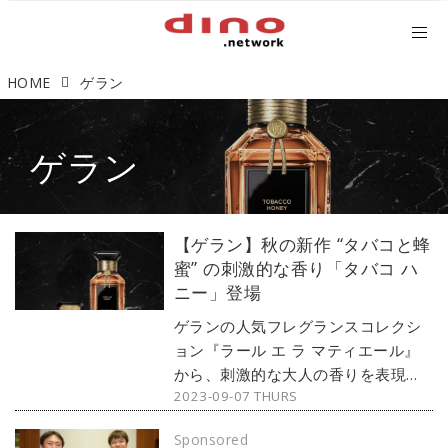
HOME
ゲラン
ゲラン
【ゲラン】秋の新作 “タバコと蜂
蜜” の刺激的な香り「タバコ ハ
ニー」登場
ゲランの人気フレグランスコレクシ
ョン『ラール エ ラ マティエール』
から、刺激的な大人の香りを表現し
2023-09-07 THURS
た秋の新作「タバコハニー」が、
2023年9月1日（金）より発売中で
Sponsored
す。（文：紺野ミク）