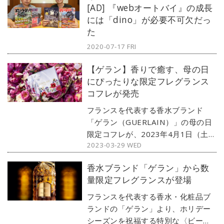
[AD] 『webオートバイ』の成長
には「dino」が必要不可欠だっ
た
2020-07-17 FRI
【ゲラン】香りで癒す、母の日
にぴったりな限定フレグランス
コフレが発売
フランスを代表する香水ブランド
「ゲラン（GUERLAIN）」の母の日
限定コフレが、2023年4月1日（土）
2023-03-29 WED
より全国発売。パリ在住のアーティ
スト、ローラ・グルシャニとのコラ
香水ブランド「ゲラン」から数
ボレーションによる限定ボックスが
量限定フレグランスが登場
母の日を鮮やかに彩ります。（文：
紺野ミク）
フランスを代表する香水・化粧品ブ
ランドの「ゲラン」より、ホリデー
シーズンを祝福する特別な〈ビーボ