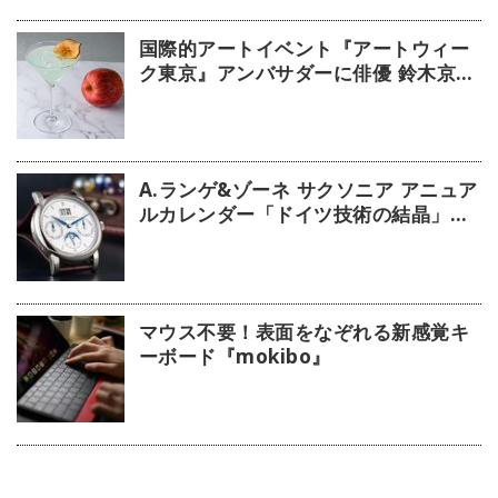
国際的アートイベント『アートウィー
ク東京』アンバサダーに俳優 鈴木京香
が就任／公式アプリ 会期限定カクテル
詳細
A.ランゲ&ゾーネ サクソニア アニュア
ルカレンダー「ドイツ技術の結晶」
【今週の逸本 Vol.63】
マウス不要！表面をなぞれる新感覚キ
ーボード『mokibo』