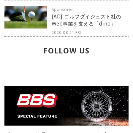
をテストドライブ。ポルシェという
Sponsored
ブランドに「ターボ」が存在するこ
[AD] ゴルフダイジェスト社の
との大切さを、改めて強く思い知ら
Web事業を支える「dino」
されることになった。たとえほとん
どみんながターボ付きになっちゃっ
2020-08-21 FRI
ているとしても。（写真：永元秀和
／ポルシェA.G.）※本連載はMotor
FOLLOW US
Magazine誌の取材余話です。