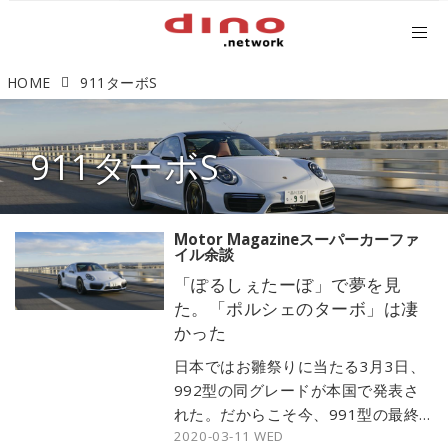
HOME
911ターボS
911ターボS
Motor Magazineスーパーカーファ
イル余談
「ぽるしぇたーぼ」で夢を見
た。「ポルシェのターボ」は凄
かった
日本ではお雛祭りに当たる3月3日、
992型の同グレードが本国で発表さ
れた。だからこそ今、991型の最終
2020-03-11 WED
進化形と言っていい「911ターボS」