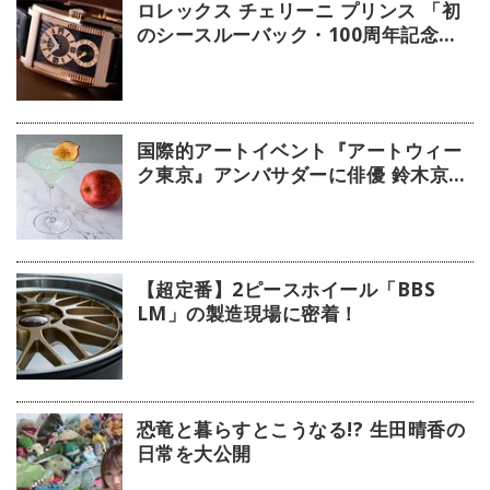
ロレックス チェリーニ プリンス 「初
のシースルーバック・100周年記念モ
デル」【今週の逸本 Vol.239】
国際的アートイベント『アートウィー
ク東京』アンバサダーに俳優 鈴木京香
が就任／公式アプリ 会期限定カクテル
詳細
【超定番】2ピースホイール「BBS
LM」の製造現場に密着！
恐竜と暮らすとこうなる!? 生田晴香の
日常を大公開