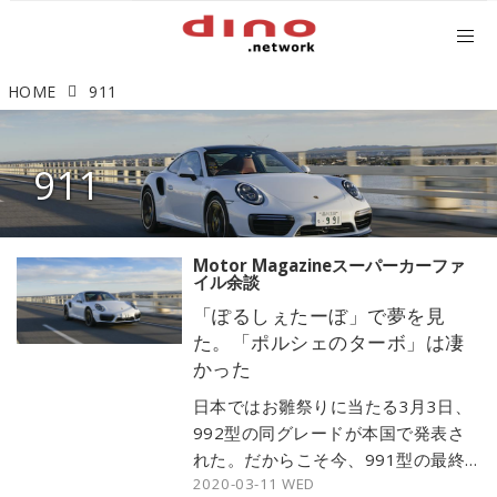
HOME
911
911
Motor Magazineスーパーカーファ
イル余談
「ぽるしぇたーぼ」で夢を見
た。「ポルシェのターボ」は凄
かった
日本ではお雛祭りに当たる3月3日、
992型の同グレードが本国で発表さ
れた。だからこそ今、991型の最終
2020-03-11 WED
進化形と言っていい「911ターボS」