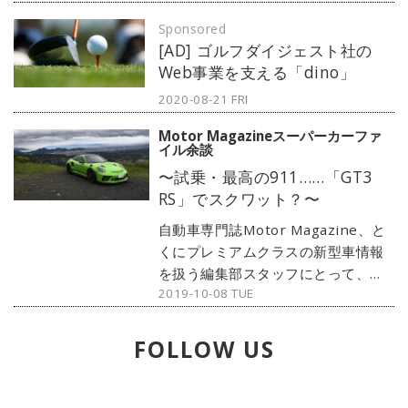
をテストドライブ。ポルシェという
Sponsored
ブランドに「ターボ」が存在するこ
[AD] ゴルフダイジェスト社の
との大切さを、改めて強く思い知ら
Web事業を支える「dino」
されることになった。たとえほとん
どみんながターボ付きになっちゃっ
2020-08-21 FRI
ているとしても。（写真：永元秀和
Motor Magazineスーパーカーファ
／ポルシェA.G.）※本連載はMotor
イル余談
Magazine誌の取材余話です。
〜試乗・最高の911……「GT3
RS」でスクワット？〜
自動車専門誌Motor Magazine、と
くにプレミアムクラスの新型車情報
を扱う編集部スタッフにとって、誰
2019-10-08 TUE
よりも早くさまざまなニューモデル
に試乗できることは最大の特権と言
えるだろう。そして時には、2000万
FOLLOW US
円越え当たり前なクルマたちにまつ
わる不定期連載を任されるなんて幸
運に巡り合うこともある。この特別