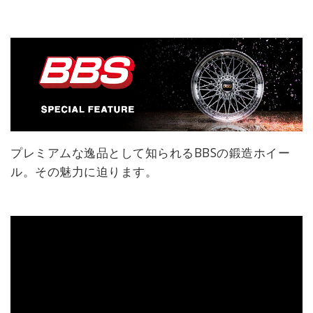
なポルシェ911も、そんな幸運な出
会いを果たしたクルマのひとつ。取
材前には「こんな化け物、日本のど
こで乗ればいい？」なんて斜に構え
ていたのだけれど、ステアリングを
握ってびっくり！それはもう間違い
なく夢のような体験だった。（写
真：永元秀和）※本連載はMotor
Magazine誌の取材余話です。
プレミアムな逸品として知られるBBSの鍛造ホイー
ル。その魅力に迫ります。