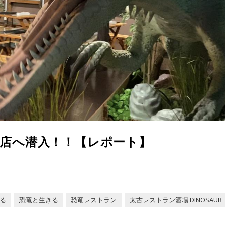
号店へ潜入！！【レポート】
る
恐竜と生きる
恐竜レストラン
太古レストラン酒場 DINOSAUR