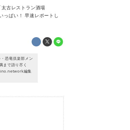
「太古レストラン酒場
がいっぱい！ 早速レポートし
会・恐竜倶楽部メン
隅まで語り尽く
.network編集