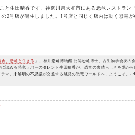
こと生田晴香です。神奈川県大和市にある恐竜レストラン
）」の2号店が誕生しました。1号店と同じく店内は動く恐竜
晴香、恐竜と生きる
」。福井恐竜博物館 公認恐竜博士、古生物学会友の
共に認める恐竜ラバーのタレント生田晴香が、恐竜の素晴らしさを隅から
ラマ、未解明の不思議が交差する魅惑の恐竜ワールドへ、ようこそ。- dino
店