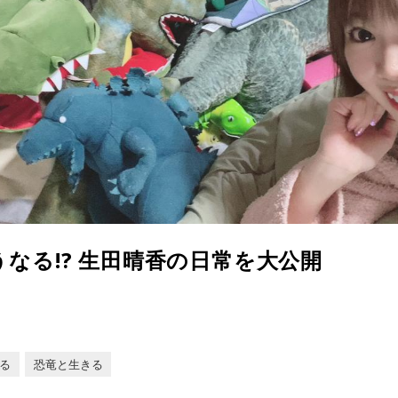
なる!? 生田晴香の日常を大公開
る
恐竜と生きる