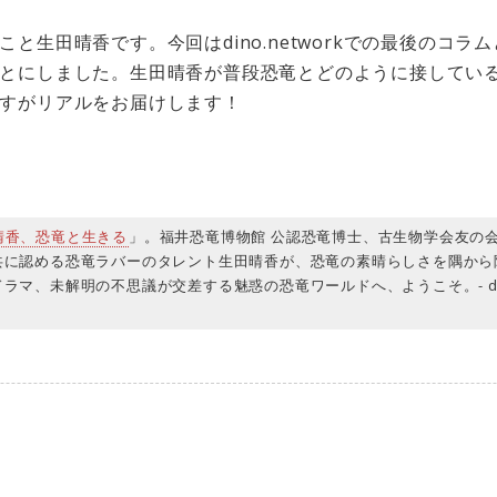
と生田晴香です。今回はdino.networkでの最後のコ
とにしました。生田晴香が普段恐竜とどのように接してい
すがリアルをお届けします！
晴香、恐竜と生きる
」。福井恐竜博物館 公認恐竜博士、古生物学会友の
共に認める恐竜ラバーのタレント生田晴香が、恐竜の素晴らしさを隅から
ラマ、未解明の不思議が交差する魅惑の恐竜ワールドへ、ようこそ。- dino