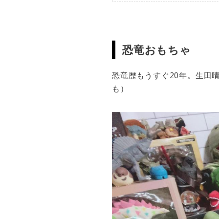
恐竜おもちゃ
恐竜歴もうすぐ20年。生田
も）