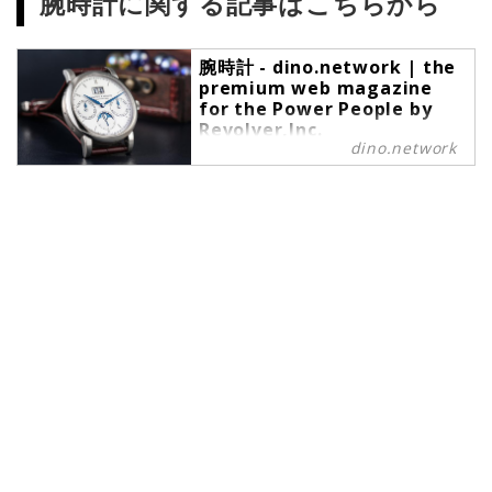
腕時計に関する記事はこちらから
腕時計 - dino.network | the
premium web magazine
for the Power People by
Revolver,Inc.
dino.network
腕時計 の記事一覧 - dino.network
は、上質な趣味や嗜好を愉しむこと
ができるパワーピープルのために、
2019年8月1日に創刊されたライフ
スタイルWebマガジンです。現代の
社会では、日々生まれる新しいテク
ノロジーやカルチャーによって価値
観が多様化しています。そんな多様
性に即したさまざまな情報や可能性
にキャッチアップし続けたいという
マインドを持つ皆さまのために、誕
生したWebマガジンがdino.network
です。