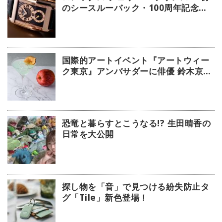
のシースルーバック・100周年記念モ
デル」【今週の逸本 Vol.239】
国際的アートイベント『アートウィー
ク東京』アンバサダーに俳優 鈴木京香
が就任／公式アプリ 会期限定カクテル
詳細
恐竜と暮らすとこうなる!? 生田晴香の
日常を大公開
探し物を「音」で見つける紛失防止タ
グ「Tile」新色登場！