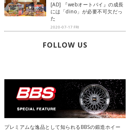
[AD] 『webオートバイ』の成長
の感性を刺激する1本をセレクト。今
には「dino」が必要不可欠だっ
回は、IWCのダイバーズモデルから
た
『アクアタイマー クロノグラフ』を
ご紹介しよう。
2020-07-17 FRI
FOLLOW US
プレミアムな逸品として知られるBBSの鍛造ホイー