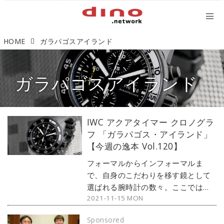
HOME
ガラパゴスアイランド
ガラパゴスアイランド
IWC アクアタイマー クロノグラ
フ 「ガラパゴス・アイランド」
【今週の逸本 Vol.120】
フォーマルからインフォーマルま
で、自身のこだわりを移す鏡として
選ばれる腕時計の数々。ここではブ
2021-11-15 MON
ランド腕時計専門店・MOON
PHASE（ムーンフェイズ）が最新モ
Sponsored
デルからアンティークまで、見る者