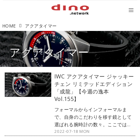
HOME
アクアタイマー
アクアタイマー
IWC アクアタイマー ジャッキー
チェン リミテッドエディション
「成龍」【今週の逸本
Vol.155】
フォーマルからインフォーマルま
で、自身のこだわりを移す鏡として
選ばれる腕時計の数々。ここではブ
2022-07-18 MON
ランド腕時計専門店・MOON
PHASE（ムーンフェイズ）が最新モ