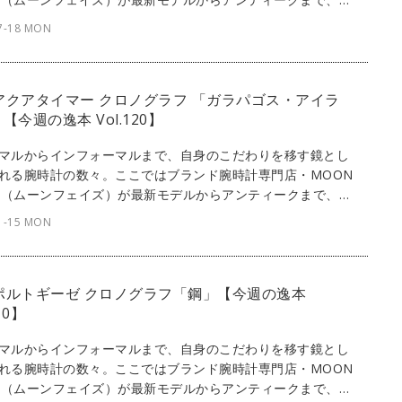
感性を刺激する1本をセレクト。今回は、アクションスター
7-18 MON
ジャッキー・チェンと、IWCの本格ダイバーズウォッチがコ
た1本。『アクアタイマー ジャッキー・チェン』をご紹介し
 アクアタイマー クロノグラフ 「ガラパゴス・アイラ
【今週の逸本 Vol.120】
マルからインフォーマルまで、自身のこだわりを移す鏡とし
れる腕時計の数々。ここではブランド腕時計専門店・MOON
SE（ムーンフェイズ）が最新モデルからアンティークまで、見
感性を刺激する1本をセレクト。今回は、IWCのダイバーズ
1-15 MON
から『アクアタイマー クロノグラフ』をご紹介しよう。
 ポルトギーゼ クロノグラフ「鋼」【今週の逸本
110】
マルからインフォーマルまで、自身のこだわりを移す鏡とし
れる腕時計の数々。ここではブランド腕時計専門店・MOON
SE（ムーンフェイズ）が最新モデルからアンティークまで、見