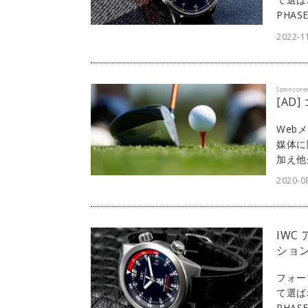
PHA
る者の
2022-1
プモデ
ゼ ピ
Sponsore
[AD
Web
媒体に
加え他
ェスト
2020-08
「di
Web
IWC
ション
フォー
て選ば
PHA