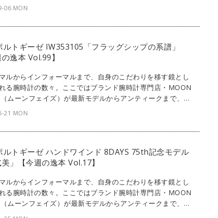
感性を刺激する1本をセレクト。今回はIWCのポルトギーゼ
9-06 MON
ズから、ブレスレットモデルの1本をご紹介しよう。
 ポルトギーゼ IW353105「フラッグシップの系譜」
の逸本 Vol.99】
マルからインフォーマルまで、自身のこだわりを移す鏡とし
れる腕時計の数々。ここではブランド腕時計専門店・MOON
SE（ムーンフェイズ）が最新モデルからアンティークまで、見
感性を刺激する1本をセレクト。今回はIWCから、初代モデ
6-21 MON
ザインを踏襲した1本を紹介しよう。
 ポルトギーゼ ハンドワインド 8DAYS 75th記念モデル
美」【今週の逸本 Vol.17】
マルからインフォーマルまで、自身のこだわりを移す鏡とし
れる腕時計の数々。ここではブランド腕時計専門店・MOON
SE（ムーンフェイズ）が最新モデルからアンティークまで、見
感性を刺激する1本をセレクト。今回は、IWCから世界限定