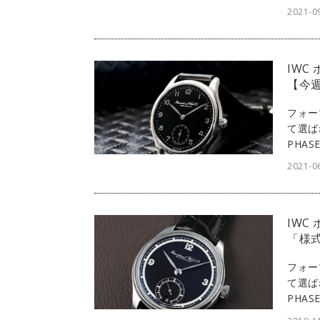
る者の
2021-0
シリー
IWC
【今週
フォー
て選ば
PHA
る者の
2021-0
ルのデ
IWC
「様式
フォー
て選ば
PHA
る者の