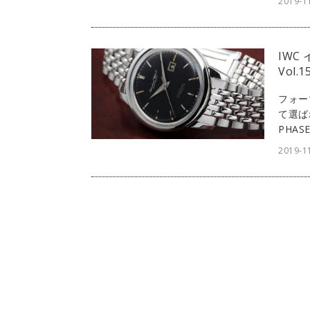
2019-1
750
紹介。
IWC
Vol.
フォー
て選ば
PHA
る者の
2019-1
ークの