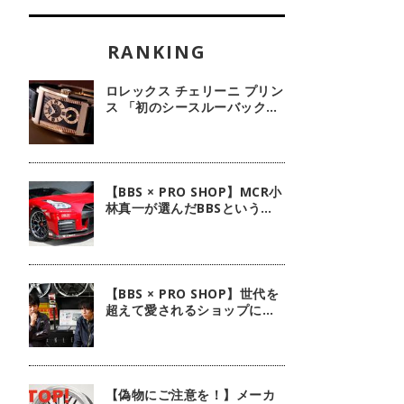
ロレックス チェリーニ プリン
ス 「初のシースルーバック・
100周年記念モデル」【今週
の逸本 Vol.239】
【BBS × PRO SHOP】MCR小
林真一が選んだBBSという選
択肢
【BBS × PRO SHOP】世代を
超えて愛されるショップに。
ピレリ四日市タイヤに注目！
【偽物にご注意を！】メーカ