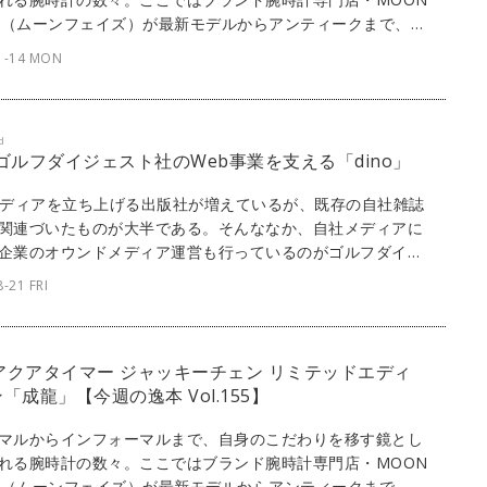
SE（ムーンフェイズ）が最新モデルからアンティークまで、見
感性を刺激する1本をセレクト。今回はIWCのフラッグシッ
1-14 MON
ル・ポルトギーゼから、世界限定500本となる「ポルトギー
ュアクラシック」をご紹介しよう。
d
] ゴルフダイジェスト社のWeb事業を支える「dino」
メディアを立ち上げる出版社が増えているが、既存の自社雑誌
関連づいたものが大半である。そんななか、自社メディアに
企業のオウンドメディア運営も行っているのがゴルフダイジ
社だ。そんな同社のメディア事業の多くにリボルバーの
-21 FRI
no」が採用されている。ここからは、同社が運営する3つの
メディアの背景と展望について話を聞いた。
 アクアタイマー ジャッキーチェン リミテッドエディ
「成龍」【今週の逸本 Vol.155】
マルからインフォーマルまで、自身のこだわりを移す鏡とし
れる腕時計の数々。ここではブランド腕時計専門店・MOON
SE（ムーンフェイズ）が最新モデルからアンティークまで、見