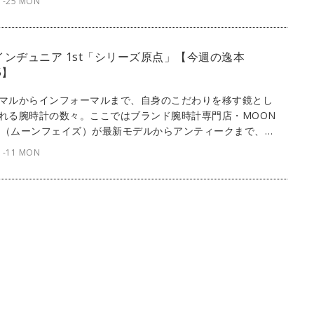
1-25 MON
本となるポルトギーゼ ハンドワインドの75周年記念モデルをご
 インヂュニア 1st「シリーズ原点」【今週の逸本
15】
マルからインフォーマルまで、自身のこだわりを移す鏡とし
れる腕時計の数々。ここではブランド腕時計専門店・MOON
SE（ムーンフェイズ）が最新モデルからアンティークまで、見
感性を刺激する1本をセレクト。今回は、IWCからアンティ
1-11 MON
インヂュニアをご紹介。