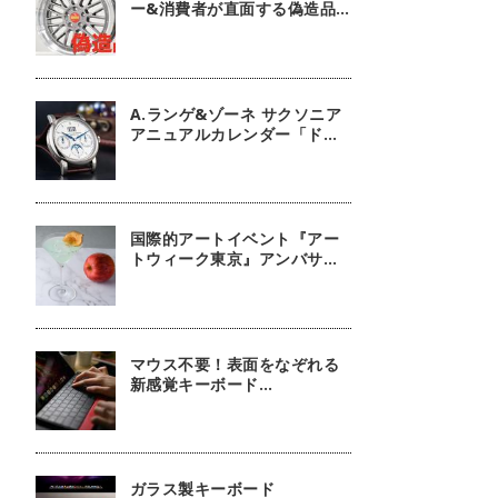
ー&消費者が直面する偽造品
問題
A.ランゲ&ゾーネ サクソニア
アニュアルカレンダー「ドイ
ツ技術の結晶」【今週の逸本
Vol.63】
国際的アートイベント『アー
トウィーク東京』アンバサダ
ーに俳優 鈴木京香が就任／公
式アプリ 会期限定カクテル詳
細
マウス不要！表面をなぞれる
新感覚キーボード
『mokibo』
ガラス製キーボード