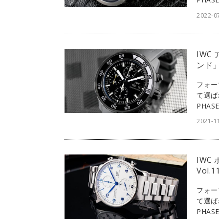
る者の
2022-0
である
ラボし
よう。
IWC
ンド」
フォー
て選ば
PHA
る者の
2021-1
モデル
IWC
Vol.
フォー
て選ば
PHA