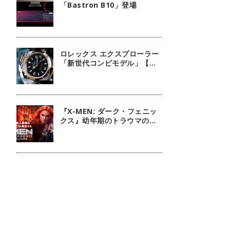
「Bastron B10」登場
ロレックス エクスプローラー
「新世代コンビモデル」【今
週の逸本 Vol.140】
『X-MEN: ダーク・フェニッ
クス』幼年期のトラウマの扱
いには注意しましょう