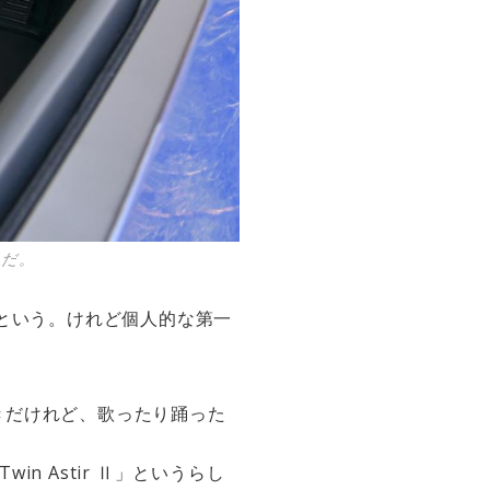
」だ。
だという。けれど個人的な第一
きだけれど、歌ったり踊った
n Astir Ⅱ」というらし