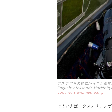
アステアⅡの後席から見た風景
English: Aleksandr MarkinР
commons.wikimedia.org
そういえばエクステリアデザ