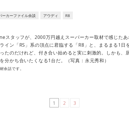
eスーパーカーファイル余談
アウディ
R8
gazineスタッフが、2000万円越えスーパーカー取材で感じ
ライン「RS」系の頂点に君臨する「R8」と、まるまる1日
ったのだけれど、付き合い始めると実に刺激的。しかも、
を分かち合いたくなる1台だ。（写真：永元秀和）
の取材余話です。
1
2
3