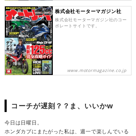
7月1日発売です。お近くの書店・オ
ンライン書店でお買い求めいただけ
株式会社モーターマガジン社
ます。▶▶▶月刊『オートバイ』
株式会社モーターマガジン社のコー
2022年8月号の無料の試し読みはこ
ポレートサイトです。
ちらをクリック
www.motormagazine.co.jp
コーチが遅刻？？ま、いいかw
今日は日曜日。
ホンダカブにまたがった私は、週一で楽しんでいる