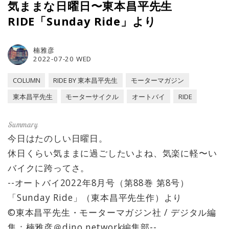
気ままな日曜日〜東本昌平先生
RIDE「Sunday Ride」より
楠雅彦
2022-07-20 WED
COLUMN
RIDE BY 東本昌平先生
モーターマガジン
東本昌平先生
モーターサイクル
オートバイ
RIDE
今日はたのしい日曜日。
休日くらい気ままに過ごしたいよね、気楽に軽〜い
バイクに跨ってさ。
--オートバイ2022年8月号（第88巻 第8号）
「Sunday Ride」（東本昌平先生作）より
©東本昌平先生・モーターマガジン社 / デジタル編
集：楠雅彦＠dino.network編集部--