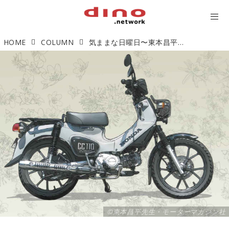
HOME
COLUMN
気ままな日曜日〜東本昌平先生 RIDE「Sunday Ride」より
©️東本昌平先生・モーターマガジン社