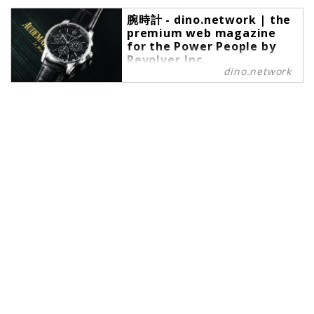
腕時計 - dino.network | the
premium web magazine
for the Power People by
Revolver,Inc.
dino.network
腕時計 の記事一覧 - dino.network
は、上質な趣味や嗜好を愉しむこと
ができるパワーピープルのために、
2019年8月1日に創刊されたライフ
スタイルWebマガジンです。現代の
社会では、日々生まれる新しいテク
ノロジーやカルチャーによって価値
観が多様化しています。そんな多様
性に即したさまざまな情報や可能性
にキャッチアップし続けたいという
マインドを持つ皆さまのために、誕
生したWebマガジンがdino.network
です。