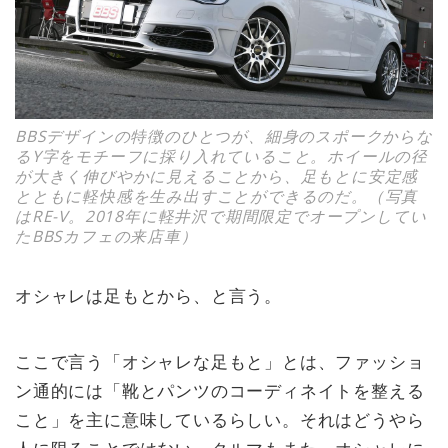
BBSデザインの特徴のひとつが、細身のスポークからな
るY字をモチーフに採り入れていること。ホイールの径
が大きく伸びやかに見えることから、足もとに安定感
とともに軽快感を生み出すことができるのだ。（写真
はRE-V。2018年に軽井沢で期間限定でオープンしてい
たBBSカフェの来店車）
オシャレは足もとから、と言う。
ここで言う「オシャレな足もと」とは、ファッショ
ン通的には「靴とパンツのコーディネイトを整える
こと」を主に意味しているらしい。それはどうやら
人に限ることではない。クルマもまた、オシャレに