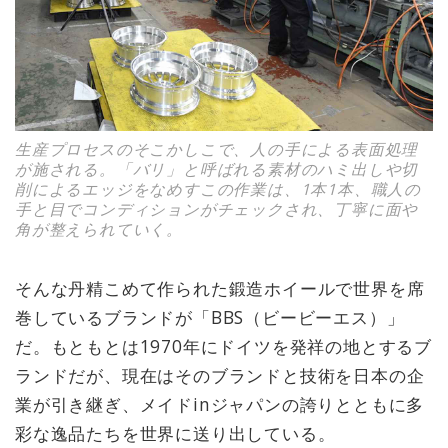
生産プロセスのそこかしこで、人の手による表面処理
が施される。「バリ」と呼ばれる素材のハミ出しや切
削によるエッジをなめすこの作業は、1本1本、職人の
手と目でコンディションがチェックされ、丁寧に面や
角が整えられていく。
そんな丹精こめて作られた鍛造ホイールで世界を席
巻しているブランドが「BBS（ビービーエス）」
だ。もともとは1970年にドイツを発祥の地とするブ
ランドだが、現在はそのブランドと技術を日本の企
業が引き継ぎ、メイドinジャパンの誇りとともに多
彩な逸品たちを世界に送り出している。