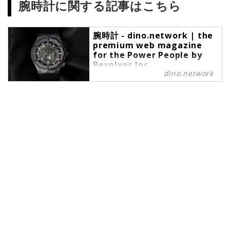
腕時計に関する記事はこちら
腕時計 - dino.network | the
premium web magazine
for the Power People by
Revolver,Inc.
dino.network
腕時計 の記事一覧 - dino.network
は、上質な趣味や嗜好を愉しむこと
ができるパワーピープルのために、
2019年8月1日に創刊されたライフ
スタイルWebマガジンです。現代の
社会では、日々生まれる新しいテク
ノロジーやカルチャーによって価値
観が多様化しています。そんな多様
性に即したさまざまな情報や可能性
にキャッチアップし続けたいという
マインドを持つ皆さまのために、誕
生したWebマガジンがdino.network
です。